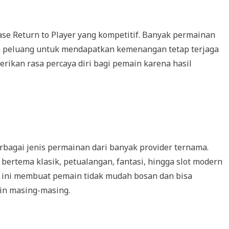
se Return to Player yang kompetitif. Banyak permainan
gga peluang untuk mendapatkan kemenangan tetap terjaga
rikan rasa percaya diri bagi pemain karena hasil
rbagai jenis permainan dari banyak provider ternama.
 bertema klasik, petualangan, fantasi, hingga slot modern
n ini membuat pemain tidak mudah bosan dan bisa
in masing-masing.