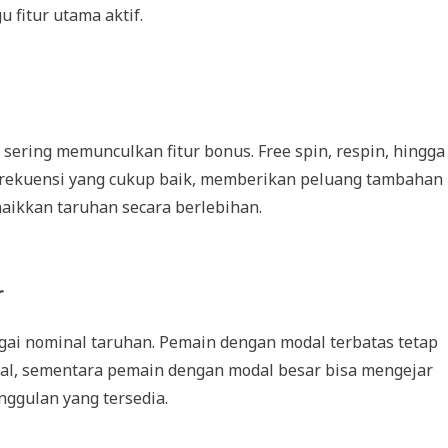
 fitur utama aktif.
 sering memunculkan fitur bonus. Free spin, respin, hingga
 frekuensi yang cukup baik, memberikan peluang tambahan
ikkan taruhan secara berlebihan.
r
gai nominal taruhan. Pemain dengan modal terbatas tetap
mal, sementara pemain dengan modal besar bisa mengejar
unggulan yang tersedia.