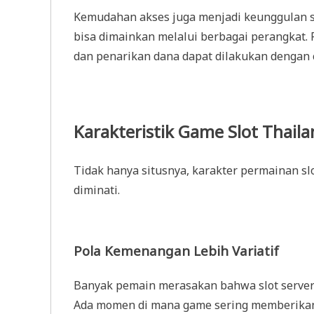
Kemudahan akses juga menjadi keunggulan sit
bisa dimainkan melalui berbagai perangkat. P
dan penarikan dana dapat dilakukan dengan 
Karakteristik Game Slot Thai
Tidak hanya situsnya, karakter permainan sl
diminati.
Pola Kemenangan Lebih Variatif
Banyak pemain merasakan bahwa slot server
Ada momen di mana game sering memberikan 